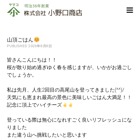
株
ope
式
men
会
社
小
山頂ごはん
野
PUBLISHED 2026年8月8日
口
商
皆さんこんにちは！！
店
桜が散り始め過ぎゆく春を感じますが、いかがお過ごし
でしょうか。
私は先月、人生2回目の高尾山を登ってきました(^^)/
天気にも恵まれ最高の景色に美味しいごはん大満足！！
記念に頂上でハイチーズ
登っている際は無心になれすごく良いリフレッシュにな
りました
また違う山へ挑戦したいと思います