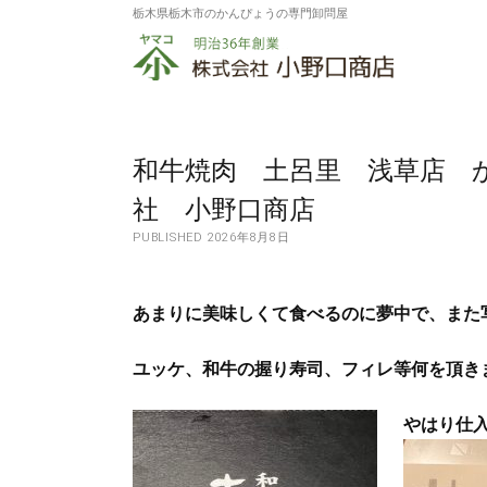
栃木県栃木市のかんぴょうの専門卸問屋
株
式
会
社
和牛焼肉 土呂里 浅草店 
小
社 小野口商店
PUBLISHED 2026年8月8日
野
口
あまりに美味しくて食べるのに夢中で、また
商
店
ユッケ、和牛の握り寿司、フィレ等何を頂き
やはり仕