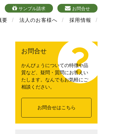
4
sample
mailform
サンプル請求
お問合せ
概要
法人のお客様へ
採用情報
お問合せ
かんぴょうについての特徴や品
質など、疑問・質問にお答えい
たします。なんでもお気軽にご
相談ください。
お問合せはこちら