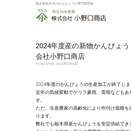
栃木県栃木市のかんぴょうの専門卸問屋
株
式
会
社
2024年度産の新物かんぴょ
小
会社小野口商店
PUBLISHED 2026年8月8日
野
口
2024年度のかんぴょうの生産加工が終了し
商
近年の気候変動でゲリラ豪雨、雷雨などもあ
店
す。
ただ、生産農家の高齢化により作付け面積を
ります。
弊社でも栃木県産かんぴょうを安定供給でき