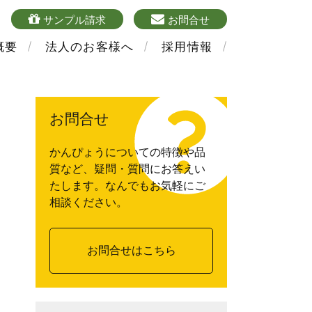
4
sample
mailform
サンプル請求
お問合せ
概要
法人のお客様へ
採用情報
お問合せ
かんぴょうについての特徴や品
質など、疑問・質問にお答えい
たします。なんでもお気軽にご
相談ください。
お問合せはこちら