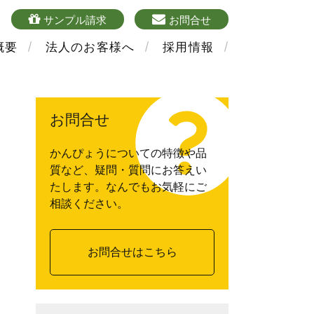
4
sample
mailform
サンプル請求
お問合せ
概要
法人のお客様へ
採用情報
お問合せ
かんぴょうについての特徴や品
質など、疑問・質問にお答えい
たします。なんでもお気軽にご
相談ください。
お問合せはこちら