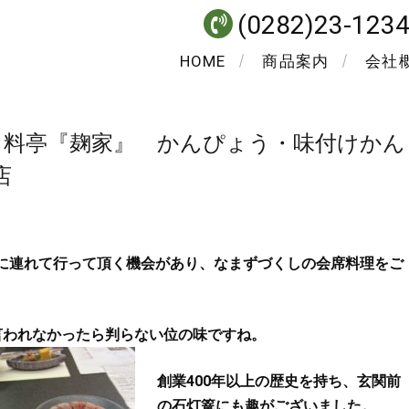
(0282)23-123
HOME
商品案内
会社
つ 料亭『麹家』 かんぴょう・味付けかん
店
に連れて行って頂く機会があり、なまずづくしの会席料理をご
言われなかったら判らない位の味ですね。
創業400年以上の歴史を持ち、玄関前
の石灯篭にも趣がございました。