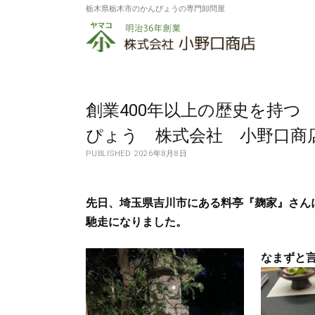
栃木県栃木市のかんぴょうの専門卸問屋
株
式
会
社
創業400年以上の歴史を持
小
ぴょう 株式会社 小野口商
PUBLISHED 2026年8月8日
野
口
先日、埼玉県吉川市にある料亭『麹家』さん
商
馳走になりました。
店
なまずと