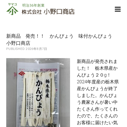
株
ope
式
men
会
社
小
新商品 発売！！ かんぴょう 味付かんぴょう
野
小野口商店
口
PUBLISHED 2026年8月7日
商
店
新商品が発売されま
した！ 栃木県産か
んぴょう２０g！
2024年度産の栃木県
産かんぴょうが終了
しました。かんぴょ
う農家さんが暑い中
たくさん作ってくれ
たので、たくさんの
お客様に届けたい気