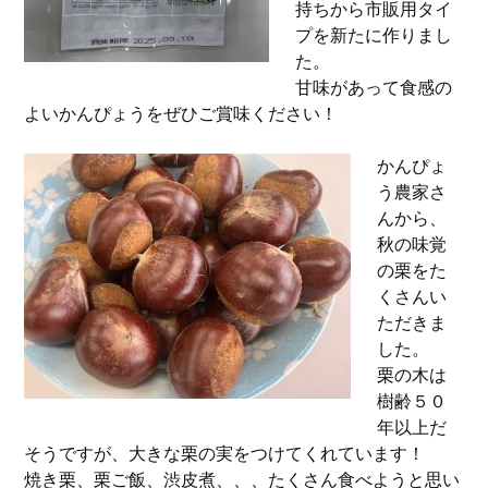
持ちから市販用タイ
プを新たに作りまし
た。
甘味があって食感の
よいかんぴょうをぜひご賞味ください！
かんぴょ
う農家さ
んから、
秋の味覚
の栗をた
くさんい
ただきま
した。
栗の木は
樹齢５０
年以上だ
そうですが、大きな栗の実をつけてくれています！
焼き栗、栗ご飯、渋皮煮、、、たくさん食べようと思い