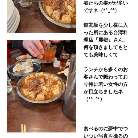
者たちの姿がが多い
ですネ（*^_^*）
道玄坂を少し横に入
った所にある台湾料
理店『麗郷』さん、
何を頂きましてもと
ても美味しくて
ランチから多くのお
客さんで賑わってお
り特に若い女性の方
が目立ちましたネ
（*^_^*）
食べるのに夢中でつ
いつい写真を撮るの