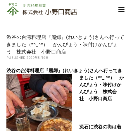
株
ope
式
men
会
社
小
渋谷の台湾料理店『麗郷』(れいきょう)さんへ行って
野
きました（*^_^*） かんぴょう・味付けかんぴょ
口
う 株式会社 小野口商店
商
PUBLISHED 2026年8月6日
店
渋谷の台湾料理店『麗郷』(れいきょう)さんへ行ってき
ました（*^_
^*） か
んぴょう・味付けか
んぴょう 株式会
社 小野口商店
流石に渋谷の街は若