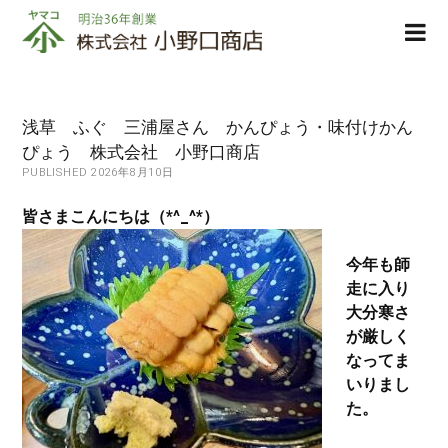
株
ope
式
men
会
社
小
浅草 ふぐ 三浦屋さん かんぴょう・味付けかん
野
ぴょう 株式会社 小野口商店
口
PUBLISHED 2026年8月10日
商
店
皆さまこんにちは（*^_^*）
今年も師
走に入り
大分寒さ
が厳しく
なってま
いりまし
た。