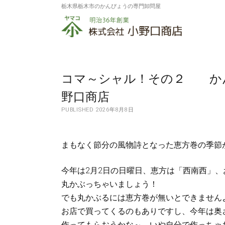
栃木県栃木市のかんぴょうの専門卸問屋
株
式
会
社
コマ～シャル！その２ か
小
野口商店
PUBLISHED 2026年8月8日
野
口
まもなく節分の風物詩となった恵方巻の季節
商
店
今年は2月2日の日曜日、恵方は「西南西」
丸かぶっちゃいましょう！
でも丸かぶるには恵方巻が無いとできません
お店で買ってくるのもありですし、今年は奥
作ってもらおうかな～、いや自分で作っちゃ