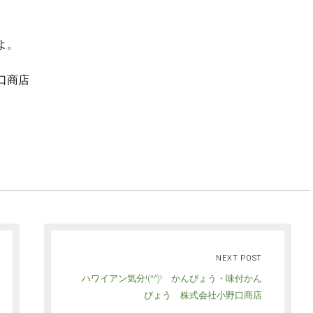
よ。
口商店
NEXT POST
ハワイアン気分!(^^)! かんぴょう・味付かん
ぴょう 株式会社小野口商店