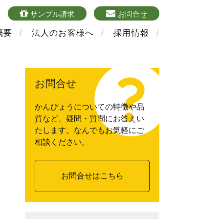
4
sample
mailform
サンプル請求
お問合せ
概要
法人のお客様へ
採用情報
お問合せ
かんぴょうについての特徴や品
質など、疑問・質問にお答えい
たします。なんでもお気軽にご
相談ください。
お問合せはこちら