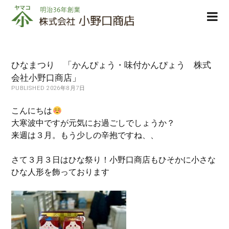
株
ope
式
men
会
社
小
ひなまつり 「かんぴょう・味付かんぴょう 株式
野
会社小野口商店」
口
PUBLISHED 2026年8月7日
商
店
こんにちは
大寒波中ですが元気にお過ごしでしょうか？
来週は３月。もう少しの辛抱ですね、、
さて３月３日はひな祭り！小野口商店もひそかに小さな
ひな人形を飾っております