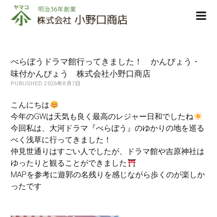
株
ope
式
men
会
社
小
べらぼうドラマ館行ってきました！ かんぴょう・
野
味付かんぴょう 株式会社小野口商店
口
PUBLISHED 2026年8月7日
商
店
こんにちは
今年のGWは天気も良く最高のレジャー日和でしたね
今回私は、大河ドラマ『べらぼう』のゆかりの地を巡る
べく浅草に行ってきました！
仲見世通りはすごい人でしたが、ドラマ館や吉原神社は
ゆったりと観ることができました
MAPを参考に遊郭の名残りを感じながら歩くのが楽しか
ったです