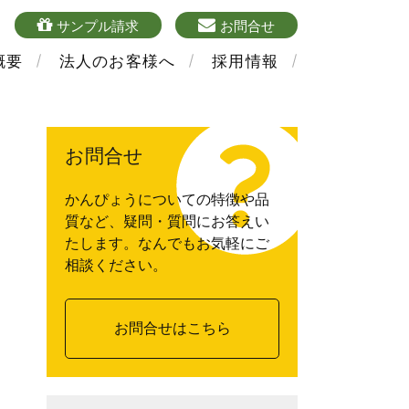
4
sample
mailform
サンプル請求
お問合せ
概要
法人のお客様へ
採用情報
お問合せ
かんぴょうについての特徴や品
質など、疑問・質問にお答えい
たします。なんでもお気軽にご
相談ください。
お問合せはこちら