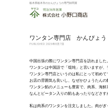
栃木県栃木市のかんぴょうの専門卸問屋
株
式
会
社
ワンタン専門店 かんぴょう
PUBLISHED 2026年8月7日
小
野
中国出張の際にワンタン専門店を訪れました
口
ワンタンは中国語で「馄饨」と言いますが、
商
ワンタン専門店というのは私にとって初めて
店
お店の雰囲気も良いし、なぜかひょうたんの
ワンタン餡のメニューも豊富で、肉系、海鮮
なんとピータン入りの餡もあったりなどさす
私は肉系のワンタンを注文しました。肉がぎ