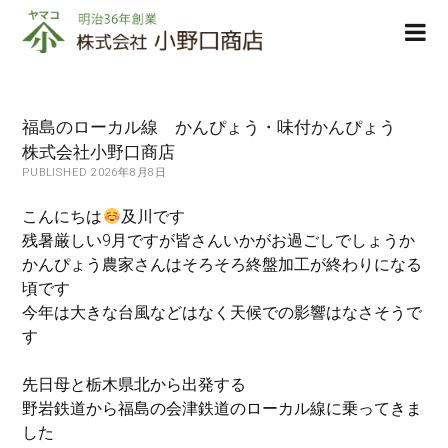
株
ope
式
men
会
社
小
福島のローカル線 かんぴょう・味付かんぴょう
野
株式会社小野口商店
口
PUBLISHED 2026年8月8日
商
店
こんにちは
及川です
残暑厳しい9月ですが皆さんいかがお過ごしでしょうか
かんぴょう農家さんはそろそろ終盤加工が終わりになる
頃です
今年は大きな台風などはなく天候での影響はなさそうで
す
先日母と栃木県北から出発する
野岩鉄道から福島の会津鉄道のローカル線に乗ってきま
した