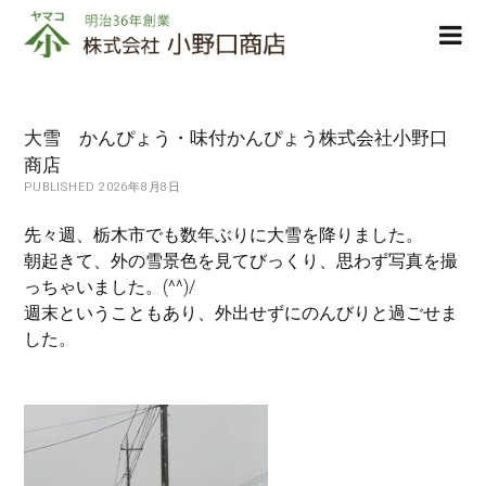
株
ope
式
men
会
社
小
大雪 かんぴょう・味付かんぴょう株式会社小野口
野
商店
口
PUBLISHED 2026年8月8日
商
店
先々週、栃木市でも数年ぶりに大雪を降りました。
朝起きて、外の雪景色を見てびっくり、思わず写真を撮
っちゃいました。(^^)/
週末ということもあり、外出せずにのんびりと過ごせま
した。