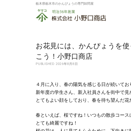
栃木県栃木市のかんぴょうの専門卸問屋
株
式
会
社
お花見には、かんぴょうを使
小
こう！小野口商店
PUBLISHED 2026年8月8日
野
口
４月に入り、春の陽気を感じる日が続いてお
商
新年度の学生さん、新入社員さんを街中で見
店
とてもよい顔をしており、春を待ち望んだ花
春といえば、桜ですね！いつもの散歩コース
とても綺麗ですね！
桜の花は、人に見てもらうために、下向きに