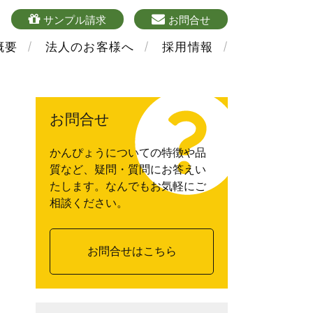
4
sample
mailform
サンプル請求
お問合せ
概要
法人のお客様へ
採用情報
お問合せ
かんぴょうについての特徴や品
質など、疑問・質問にお答えい
たします。なんでもお気軽にご
相談ください。
お問合せはこちら