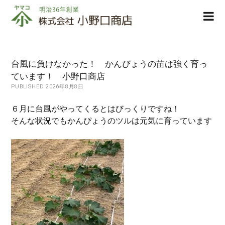
株
ope
式
men
会
社
小
台風に負けなかった！ かんぴょうの苗は強く育っ
野
ています！ 小野口商店
口
PUBLISHED 2026年8月8日
商
店
６月に台風がやってくるとはびっくりですね！
そんな状況でもかんぴょうのツルは元気に育っています