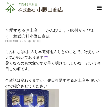
株
ope
式
men
会
社
小
可愛すぎるお土産 かんぴょう・味付かんぴょ
野
う 株式会社小野口商店
口
PUBLISHED 2026年8月10日
商
店
こんにちは㋅に入り早速梅雨入りとのことで、冴えない
天気が続いております
暑くなるのも大変ですが早く明けてほしいなーという今
日この頃です。
全然話は変わりますが、先日可愛すぎるお土産を頂いた
ので紹介させてください