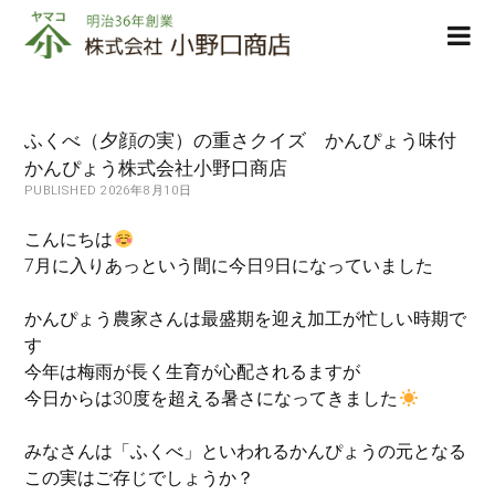
株
ope
式
men
会
社
小
ふくべ（夕顔の実）の重さクイズ かんぴょう味付
野
かんぴょう株式会社小野口商店
口
PUBLISHED 2026年8月10日
商
店
こんにちは
7月に入りあっという間に今日9日になっていました
かんぴょう農家さんは最盛期を迎え加工が忙しい時期で
す
今年は梅雨が長く生育が心配されるますが
今日からは30度を超える暑さになってきました
みなさんは「ふくべ」といわれるかんぴょうの元となる
この実はご存じでしょうか？