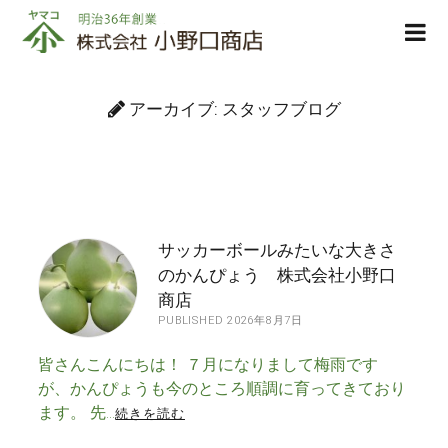
株
ope
式
men
会
社
アーカイブ:
スタッフブログ
小
野
口
商
店
サッカーボールみたいな大きさ
のかんぴょう 株式会社小野口
商店
PUBLISHED 2026年8月7日
皆さんこんにちは！ ７月になりまして梅雨です
が、かんぴょうも今のところ順調に育ってきており
ます。 先…
続きを読む