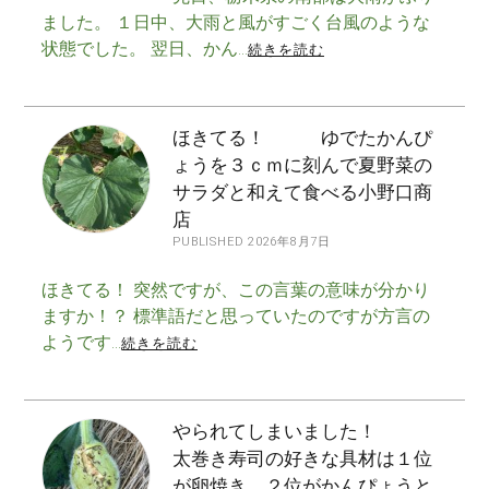
ました。 １日中、大雨と風がすごく台風のような
状態でした。 翌日、かん…
続きを読む
ほきてる！ ゆでたかんぴ
ょうを３ｃｍに刻んで夏野菜の
サラダと和えて食べる小野口商
店
PUBLISHED 2026年8月7日
ほきてる！ 突然ですが、この言葉の意味が分かり
ますか！？ 標準語だと思っていたのですが方言の
ようです…
続きを読む
やられてしまいました！
太巻き寿司の好きな具材は１位
が卵焼き、２位がかんぴょうと