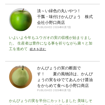
淡～い緑色の丸いやつ！
干瓢・味付けかんぴょう 株式
会社小野口商店
PUBLISHED 2026年8月7日
いよいよ今年もユウガオの実の収穫が始まりまし
た。 生産者は豊作になる事を祈りながら粛々と加
工を進めて…
続きを読む
かんぴょうの実の断面で
す！ 夏の風物詩は、かんぴ
ょうの実をゆでてあんかけ醤油
をからめて食べる小野口商店
PUBLISHED 2026年8月7日
かんぴょうの実を半分にカットしました 美味しそ