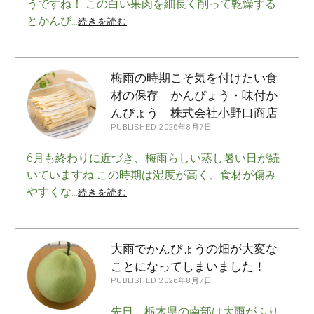
うですね！ この白い果肉を細長く削って乾燥する
とかんぴ…
続きを読む
梅雨の時期こそ気を付けたい食
材の保存 かんぴょう・味付か
んぴょう 株式会社小野口商店
PUBLISHED 2026年8月7日
6月も終わりに近づき、梅雨らしい蒸し暑い日が続
いていますね この時期は湿度が高く、食材が傷み
やすくな…
続きを読む
大雨でかんぴょうの畑が大変な
ことになってしまいました！
PUBLISHED 2026年8月7日
先日、栃木県の南部は大雨がふり