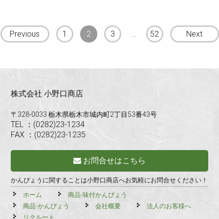
投
Previous
1
2
3
…
52
Next
稿
ナ
ビ
株式会社 小野口商店
ゲ
〒328-0033 栃木県栃木市城内町2丁目53番43号
ー
TEL ：(0282)23-1234
シ
FAX ：(0282)23-1235
ョ
お問合せはこちら
ン
かんぴょうに関することは小野口商店へお気軽にお問合せください！
ホーム
商品-味付かんぴょう
商品-かんぴょう
会社概要
法人のお客様へ
リクルート