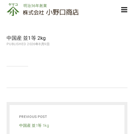
株
ope
式
men
会
社
小
中国産 並1等 2kg
野
PUBLISHED 2026年8月9日
口
商
店
PREVIOUS POST
中国産 並1等 1kg