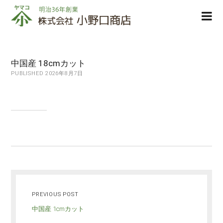
株
ope
式
men
会
社
小
中国産 18cmカット
野
PUBLISHED 2026年8月7日
口
商
店
PREVIOUS POST
中国産 1cmカット