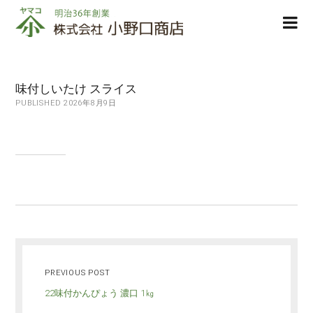
株
ope
式
men
会
社
小
味付しいたけ スライス
野
PUBLISHED 2026年8月9日
口
商
店
PREVIOUS POST
22味付かんぴょう 濃口 1㎏