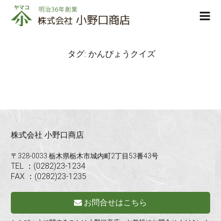
株
ope
式
men
会
社
タグ:
かんぴょうクイズ
小
野
口
商
店
株式会社 小野口商店
〒328-0033 栃木県栃木市城内町2丁目53番43号
TEL ：(0282)23-1234
FAX ：(0282)23-1235
お問合せはこちら