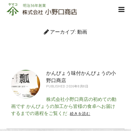
株
ope
式
men
会
社
アーカイブ:
動画
小
野
口
商
店
かんぴょう味付かんぴょうの小
野口商店
PUBLISHED 2026年8月8日
株式会社小野口商店の初めての動
画です かんぴょうの加工から皆様の食卓へお届け
するまでの過程をご覧くだ…
続きを読む