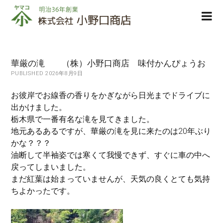
株
ope
式
men
会
社
小
華厳の滝 （株）小野口商店 味付かんぴょうお
野
PUBLISHED 2026年8月9日
口
商
お彼岸でお線香の香りをかぎながら日光までドライブに
店
出かけました。
栃木県で一番有名な滝を見てきました。
地元あるあるですが、華厳の滝を見に来たのは20年ぶり
かな？？？
油断して半袖姿では寒くて我慢できず、すぐに車の中へ
戻ってしまいました。
まだ紅葉は始まっていませんが、天気の良くとても気持
ちよかったです。