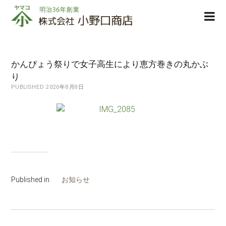
株
ope
式
men
会
社
小
かんぴょう祭りで女子高生により恵方巻きの丸かぶ
野
り
口
PUBLISHED 2026年8月8日
商
店
Published in
お知らせ