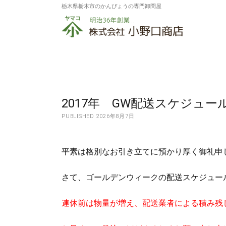
栃木県栃木市のかんぴょうの専門卸問屋
株
式
会
社
小
2017年 GW配送スケジュー
野
PUBLISHED 2026年8月7日
口
商
平素は格別なお引き立てに預かり厚く御礼申
店
さて、ゴールデンウィークの配送スケジュー
連休前は物量が増え、配送業者による積み残