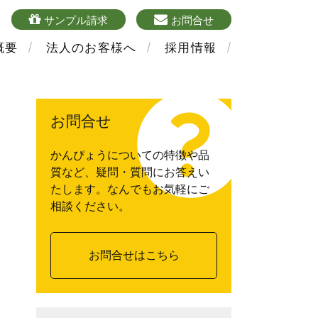
4
sample
mailform
サンプル請求
お問合せ
概要
法人のお客様へ
採用情報
お問合せ
かんぴょうについての特徴や品
質など、疑問・質問にお答えい
たします。なんでもお気軽にご
相談ください。
お問合せはこちら