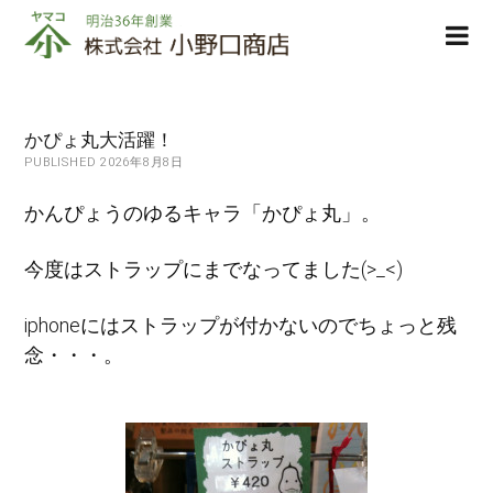
株
ope
式
men
会
社
小
かぴょ丸大活躍！
野
PUBLISHED 2026年8月8日
口
商
かんぴょうのゆるキャラ「かぴょ丸」。
店
今度はストラップにまでなってました(>_<)
iphoneにはストラップが付かないのでちょっと残
念・・・。