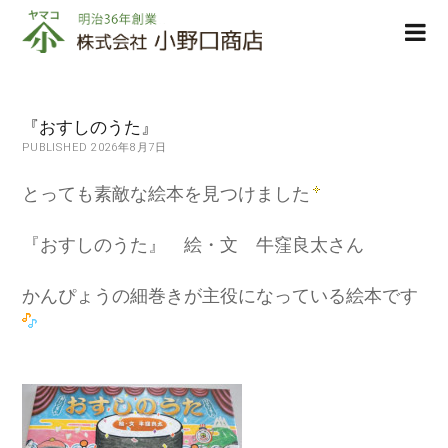
株
ope
式
men
会
社
小
『おすしのうた』
野
PUBLISHED 2026年8月7日
口
商
とっても素敵な絵本を見つけました
店
『おすしのうた』 絵・文 牛窪良太さん
かんぴょうの細巻きが主役になっている絵本です