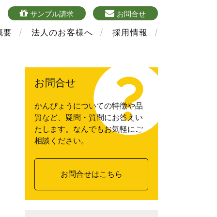
4
sample
mailform
サンプル請求
お問合せ
概要
法人のお客様へ
採用情報
お問合せ
かんぴょうについての特徴や品
質など、疑問・質問にお答えい
たします。なんでもお気軽にご
相談ください。
お問合せはこちら