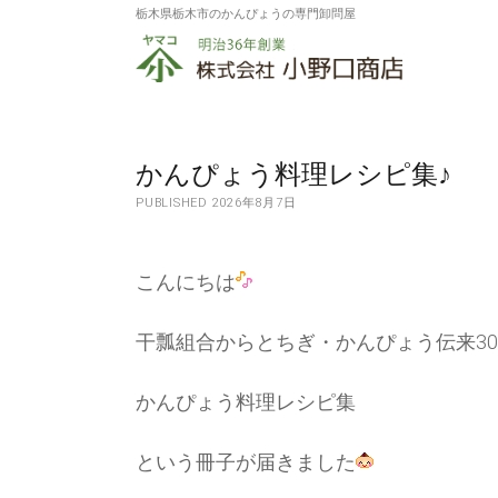
栃木県栃木市のかんぴょうの専門卸問屋
株
式
会
社
かんぴょう料理レシピ集♪
PUBLISHED 2026年8月7日
小
野
こんにちは
口
商
干瓢組合からとちぎ・かんぴょう伝来30
店
かんぴょう料理レシピ集
という冊子が届きました