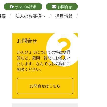
4
sample
mailform
サンプル請求
お問合せ
概要
法人のお客様へ
採用情報
お問合せ
かんぴょうについての特徴や品
質など、疑問・質問にお答えい
たします。なんでもお気軽にご
相談ください。
お問合せはこちら