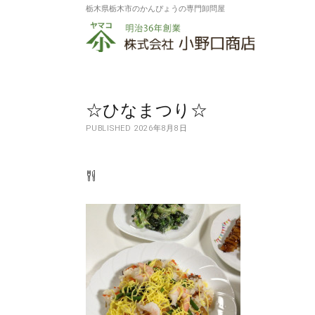
栃木県栃木市のかんぴょうの専門卸問屋
株
式
会
社
☆ひなまつり☆
PUBLISHED 2026年8月8日
小
野
口
商
店