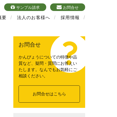
4
sample
mailform
サンプル請求
お問合せ
概要
法人のお客様へ
採用情報
お問合せ
かんぴょうについての特徴や品
質など、疑問・質問にお答えい
たします。なんでもお気軽にご
相談ください。
お問合せはこちら