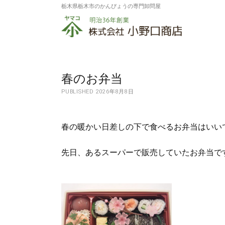
栃木県栃木市のかんぴょうの専門卸問屋
株
式
会
社
春のお弁当
PUBLISHED 2026年8月8日
小
野
春の暖かい日差しの下で食べるお弁当はいい
口
商
先日、あるスーパーで販売していたお弁当で
店