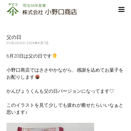
株
ope
式
men
会
社
小
父の日
野
PUBLISHED 2026年8月7日
口
商
6月20日は父の日です
店
小野口商店ではささやかながら、感謝を込めてお菓子を
お配りします
かんぴょうくんも父の日バージョンになってます♡
このイラストを見て少しでも疲れが癒せたらいいなぁと
思います♪