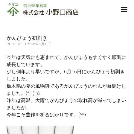
株
ope
式
men
会
社
小
かんぴょう初剥き
野
PUBLISHED 2026年8月10日
口
商
今年は天気にも恵まれて、かんぴょうもすくすく順調に
店
成長しています。
少し例年より早いですが、6月16日にかんぴょう初剥き
しました。
栃木県の夏の風物詩であるかんぴょうのれんが幕開けし
ました。(^_-)-☆
昨年は高温、大雨でかんぴょうの取れ高が減ってしまい
ましたが、
今年こそ豊作を祈るばかりです。(^^♪