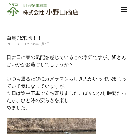
株
ope
式
men
会
社
小
白鳥飛来地！！
野
PUBLISHED 2026年8月7日
口
商
日に日に春の気配を感じているこの季節ですが、皆さん
店
はいかがお過ごしでしょうか？
いつも通るたびにカメラマンらしき人がいっぱい集まっ
ていて気になっていますが、
今日は途中下車で立ち寄りました。ほんの少し時間だっ
たが、ひと時の安らぎを楽し
めました。