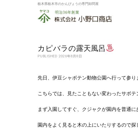
栃木県栃木市のかんぴょうの専門卸問屋
株
式
会
社
カピバラの露天風呂
PUBLISHED 2026年8月8日
小
野
先日、伊豆シャボテン動物公園へ行って参り
口
商
こちらでは、見たこともない変わったサボテ
店
まず入園してすぐ、クジャクが園内を普通に
園内をよく見ると木の上にいたりするので探