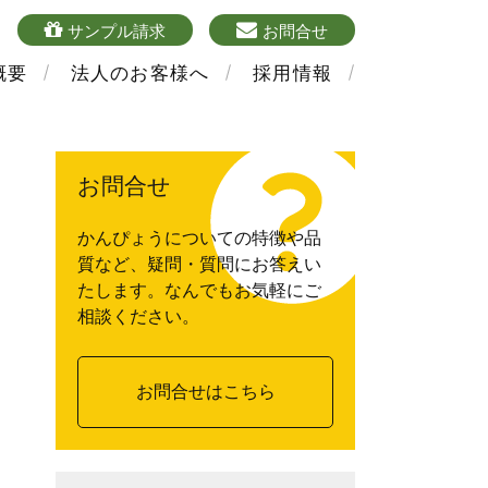
4
sample
mailform
サンプル請求
お問合せ
概要
法人のお客様へ
採用情報
お問合せ
かんぴょうについての特徴や品
質など、疑問・質問にお答えい
たします。なんでもお気軽にご
相談ください。
お問合せはこちら