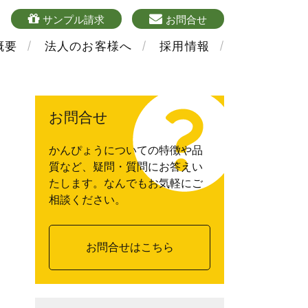
4
sample
mailform
サンプル請求
お問合せ
概要
法人のお客様へ
採用情報
お問合せ
かんぴょうについての特徴や品
質など、疑問・質問にお答えい
たします。なんでもお気軽にご
相談ください。
お問合せはこちら