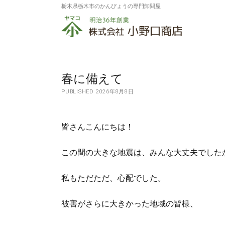
栃木県栃木市のかんぴょうの専門卸問屋
株
式
会
社
春に備えて
PUBLISHED 2026年8月8日
小
野
皆さんこんにちは！
口
商
この間の大きな地震は、みんな大丈夫でした
店
私もただただ、心配でした。
被害がさらに大きかった地域の皆様、