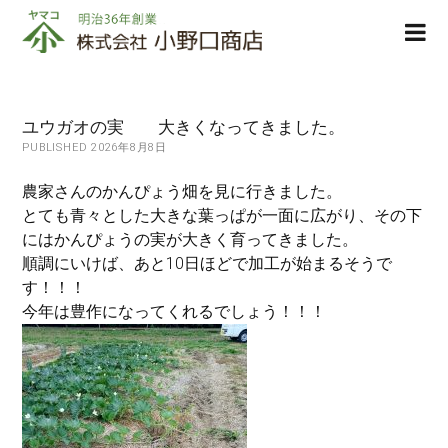
株
ope
式
men
会
社
小
ユウガオの実 大きくなってきました。
野
PUBLISHED 2026年8月8日
口
商
農家さんのかんぴょう畑を見に行きました。
店
とても青々とした大きな葉っぱが一面に広がり、その下
にはかんぴょうの実が大きく育ってきました。
順調にいけば、あと10日ほどで加工が始まるそうで
す！！！
今年は豊作になってくれるでしょう！！！