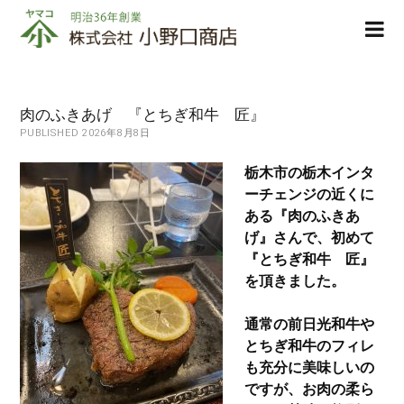
株
ope
式
men
会
社
小
肉のふきあげ 『とちぎ和牛 匠』
野
PUBLISHED 2026年8月8日
口
商
栃木市の栃木インタ
店
ーチェンジの近くに
ある『肉のふきあ
げ』さんで、初めて
『とちぎ和牛 匠』
を頂きました。
通常の前日光和牛や
とちぎ和牛のフィレ
も充分に美味しいの
ですが、お肉の柔ら