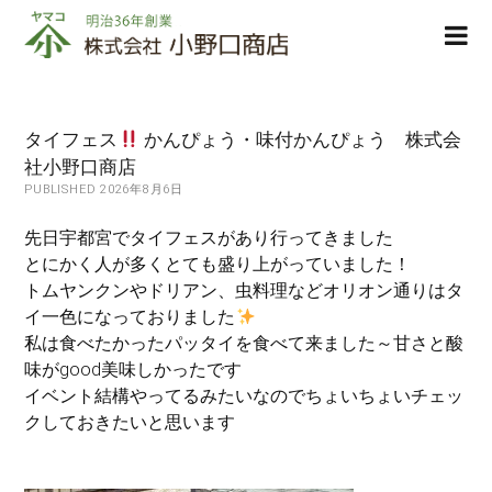
株
ope
式
men
会
社
小
タイフェス
かんぴょう・味付かんぴょう 株式会
野
社小野口商店
口
PUBLISHED 2026年8月6日
商
店
先日宇都宮でタイフェスがあり行ってきました
とにかく人が多くとても盛り上がっていました！
トムヤンクンやドリアン、虫料理などオリオン通りはタ
イ一色になっておりました
私は食べたかったパッタイを食べて来ました～甘さと酸
味がgood美味しかったです
イベント結構やってるみたいなのでちょいちょいチェッ
クしておきたいと思います