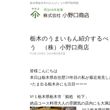
栃木県栃木市のかんぴょうの専門卸問屋
株
式
会
社
栃木のうまいもん紹介するべぇ～
小
う （株）小野口商店
PUBLISHED 2026年8月8日
野
口
皆様こんにちは
商
本日は栃木県在住歴24年目の私が最近発見
店
※たま出る栃木弁にも注目ーーー
№１栃木県栃木市「鮨処 松下」
絶品コース料理大人の雰囲気の店内にも大満
№２栃木県佐野