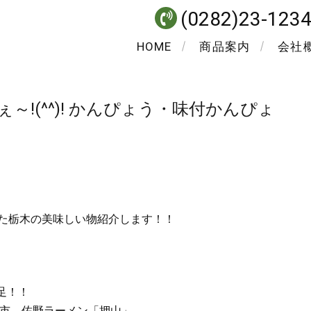
(0282)23-123
HOME
商品案内
会社
!(^^)! かんぴょう・味付かんぴょ
した栃木の美味しい物紹介します！！
足！！
市 佐野ラーメン「押山」