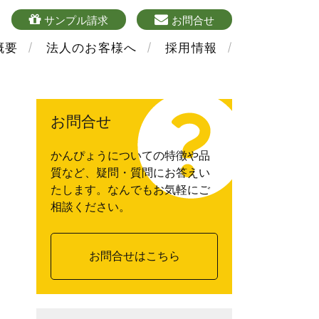
4
sample
mailform
サンプル請求
お問合せ
概要
法人のお客様へ
採用情報
お問合せ
かんぴょうについての特徴や品
質など、疑問・質問にお答えい
たします。なんでもお気軽にご
相談ください。
お問合せはこちら