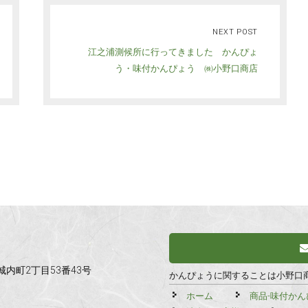
NEXT POST
江之浦測候所に行ってきました かんぴょ
う・味付かんぴょう ㈱小野口商店
市城内町2丁目53番43号
かんぴょうに関することは小野口
ホーム
商品-味付かん