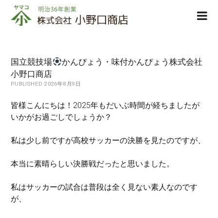
株
ope
式
men
会
社
小
国立競技場
かんぴょう・味付かんぴょう株式会社
野
小野口商店
口
PUBLISHED 2026年8月9日
商
店
皆様こんにちは！2025年もだいぶ時間が経ちましたが
いかがお過ごしでしょうか？
私は少し前ですが高校サッカーの決勝を見たのですが、
本当に素晴らしい決勝戦だったと思いました。
私はサッカーの試合は普段は全く見ない素人なのです
が、