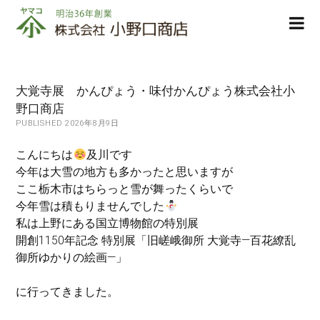
株
ope
式
men
会
社
小
大覚寺展 かんぴょう・味付かんぴょう株式会社小
野
野口商店
口
PUBLISHED 2026年8月9日
商
店
こんにちは
及川です
今年は大雪の地方も多かったと思いますが
ここ栃木市はちらっと雪が舞ったくらいで
今年雪は積もりませんでした
私は上野にある国立博物館の特別展
開創1150年記念 特別展「旧嵯峨御所 大覚寺―百花繚乱
御所ゆかりの絵画―」
に行ってきました。