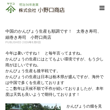
株
ope
式
men
会
社
小
中国のかんぴょう生産も順調です！ 太巻き寿司、
野
細巻き寿司 小野口商店
口
PUBLISHED 2026年8月8日
商
店
今年は暑いですね！ と毎年言ってますね。
かんぴょうの生産にはとてもよい環境ですが、もう少し
雨がほしいですね。
かんぴょう生産も後半戦です。
かんぴょうの生産は日本は栃木県が盛んですが、海外で
は中国で多くを生産しております
ここ数年は天候不順で不作が続いておりましたが、本年
度は天気も良いようで期待しております！
かんぴょうの畑を見