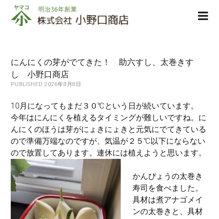
株
ope
式
men
会
社
小
にんにくの芽がでてきた！ 助六すし、太巻きす
野
し 小野口商店
口
PUBLISHED 2026年8月8日
商
店
10月になってもまだ３０℃という日が続いています。
今年はにんにくを植えるタイミングが難しいですね。に
んにくのほうは芽がにょきにょきと元気にでてきている
ので準備万端なのですが、気温が２５℃以下にならない
ので放置してあります。連休には植えようと思います。
かんぴょうの太巻き
寿司を食べました。
具材は煮アナゴメイ
ンの太巻きと、具材