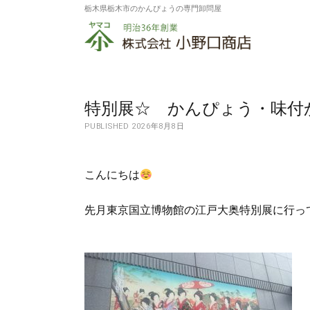
栃木県栃木市のかんぴょうの専門卸問屋
株
式
会
社
特別展☆ かんぴょう・味付
PUBLISHED 2026年8月8日
小
野
こんにちは
口
商
先月東京国立博物館の江戸大奥特別展に行っ
店