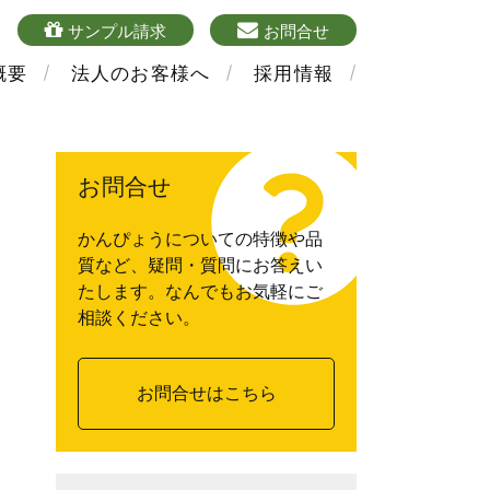
4
sample
mailform
サンプル請求
お問合せ
概要
法人のお客様へ
採用情報
お問合せ
かんぴょうについての特徴や品
質など、疑問・質問にお答えい
たします。なんでもお気軽にご
相談ください。
お問合せはこちら