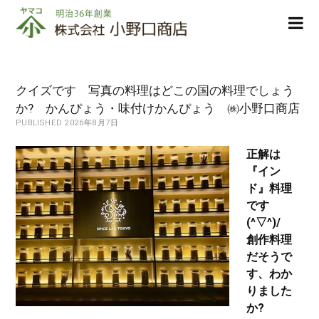
株
ope
式
men
会
社
小
クイズです 写真の料理はどこの国の料理でしょう
野
か? かんぴょう・味付けかんぴょう ㈱小野口商店
口
PUBLISHED 2026年8月7日
商
店
正解は
『イン
ド』料理
です
(^▽^)/
創作料理
だそうで
す、わか
りました
か?