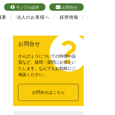
4
sample
mailform
サンプル請求
お問合せ
概要
法人のお客様へ
採用情報
お問合せ
かんぴょうについての特徴や品
質など、疑問・質問にお答えい
たします。なんでもお気軽にご
相談ください。
お問合せはこちら