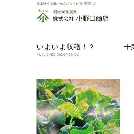
栃木県栃木市のかんぴょうの専門卸問屋
株
式
会
社
いよいよ収穫！？ 干瓢・
PUBLISHED 2026年8月6日
小
野
口
商
店