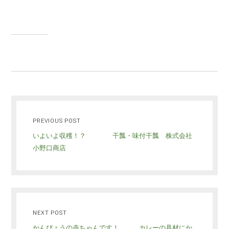
PREVIOUS POST
いよいよ収穫！？ 干瓢・味付干瓢 株式会社
小野口商店
NEXT POST
かんぴょうの赤ちゃんです！ カレーの具材にか