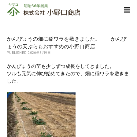
株
ope
式
men
会
社
小
かんぴょうの畑に稲ワラを敷きました。 かんぴ
野
ょうの天ぷらもおすすめの小野口商店
口
PUBLISHED 2026年8月9日
商
店
かんぴょうの苗も少しずつ成長をしてきました。
ツルも元気に伸び始めてきたので、畑に稲ワラを敷きま
した。