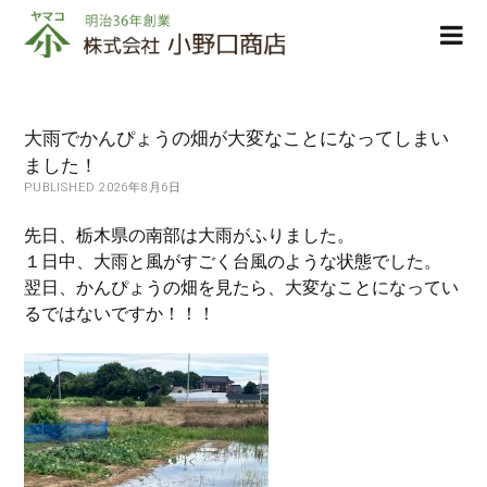
株
ope
式
men
会
社
小
大雨でかんぴょうの畑が大変なことになってしまい
野
ました！
口
PUBLISHED 2026年8月6日
商
店
先日、栃木県の南部は大雨がふりました。
１日中、大雨と風がすごく台風のような状態でした。
翌日、かんぴょうの畑を見たら、大変なことになってい
るではないですか！！！