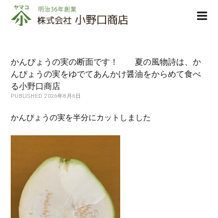
株
ope
式
men
会
社
小
かんぴょうの実の断面です！ 夏の風物詩は、か
野
んぴょうの実をゆでてあんかけ醤油をからめて食べ
口
る小野口商店
商
PUBLISHED 2026年8月6日
店
かんぴょうの実を半分にカットしました